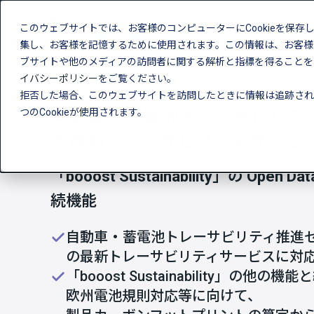
このウェブサイトでは、お客様のコンピューターにCookieを保存
製品
伴
集し、お客様を記憶するために使用されます。この情報は、お客様
ブサイトや他のメディアの訪問者に関する解析と指標を得ることを目
イバシーポリシー
をご覧ください。
拒否した場合、このウェブサイトを訪問したときに情報は追跡され
つのCookieが使用されます。
自動車・蓄電池トレーサビリテ
の最新トレーサビリティサービ
「booost Sustainability」の Open Da
続機能
自動車・蓄電池トレーサビリティ推進セン
の最新トレーサビリティサービスに対
「booost Sustainability」の他の
欧州電池規則対応等に向けて、