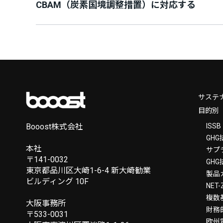
CBAM（炭素国境調整措置）に対応する
サステ
目的別
Booost株式会社
ISS
GH
本社
サプ
〒141-0032
GH
東京都品川区大崎1-6-4 新大崎勧業
製品
ビルディング 10F
NE
複数
大阪事務所
財務
〒533-0031
欧州