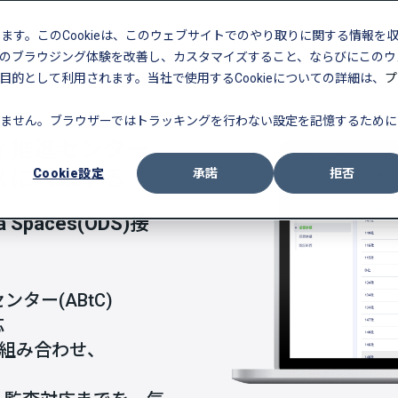
します。このCookieは、このウェブサイトでのやり取りに関する情報を
走支援
導入事例
ラーニング
のブラウジング体験を改善し、カスタマイズすること、ならびにこのウ
的として利用されます。当社で使用するCookieについての詳細は、
プ
ません。ブラウザーではトラッキングを行わない設定を記憶するために
ィ推進センター
スに対応する
Cookie設定
承諾
拒否
ta Spaces(ODS)接
ター(ABtC)
応
機能と組み合わせ、