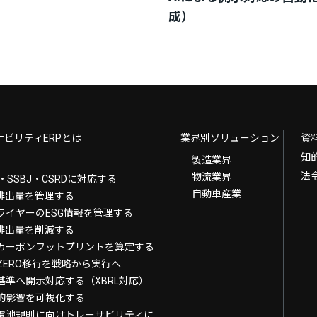
成）
ナビリティERPとは
業界別ソリューション
資
知
製造業界
法
物流業界
B・SSBJ・CSRDに対応する
自動車産業
G排出量を管理する
ライヤーのESG情報を管理する
G排出量を削減する
カーボンフットプリントを算定する
T-ZERO移行を戦略から実行へ
基準へ開示対応する（XBRL対応）
的影響を可視化する
電池規則に向けトレーサビリティに