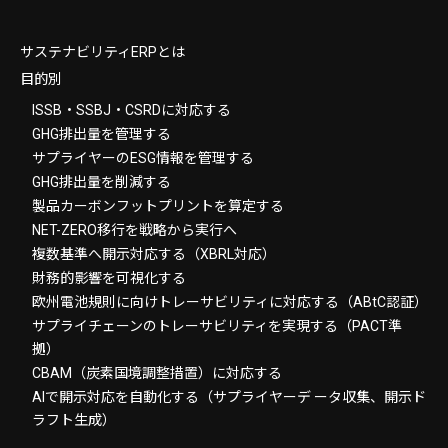
サステナビリティERPとは
目的別
ISSB・SSBJ・CSRDに対応する
GHG排出量を管理する
サプライヤーのESG情報を管理する
GHG排出量を削減する
製品カーボンフットプリントを算定する
NET-ZERO移行を戦略から実行へ
複数基準へ開示対応する（XBRL対応）
財務的影響を可視化する
欧州電池規則に向けトレーサビリティに対応する（ABtC認証）
サプライチェーンのトレーサビリティを実現する（PACT準
拠）
CBAM（炭素国境調整措置）に対応する
AIで開示対応を自動化する（サプライヤーデ ータ収集、開示ド
ラフト生成）