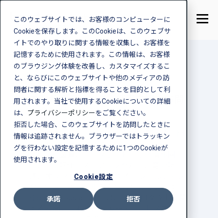
このウェブサイトでは、お客様のコンピューターに
Cookieを保存します。このCookieは、このウェブサ
イトでのやり取りに関する情報を収集し、お客様を
記憶するために使用されます。この情報は、お客様
のブラウジング体験を改善し、カスタマイズするこ
と、ならびにこのウェブサイトや他のメディアの訪
問者に関する解析と指標を得ることを目的として利
コンサルティング・伴走支援のお問
用されます。当社で使用するCookieについての詳細
い合わせ
は、
プライバシーポリシー
をご覧ください。
拒否した場合、このウェブサイトを訪問したときに
各種コンサルティングサービスに関するお問
情報は追跡されません。ブラウザーではトラッキン
い合わせフォームです。
グを行わない設定を記憶するために1つのCookieが
CO2排出量算定、サステナビリティ情報開
使用されます。
示、ESG評価・スコアリング対応、電力調
達、オフセットなどに関するコンサルティン
Cookie設定
グ・伴走支援のご相談を受け付けています。
※booost Sustainabilityなどのプロダクトに関
承諾
拒否
するお問い合わせは、製品・サービス専用