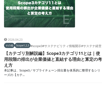
2026.04.23
その他
Scope1,2,3
#scope3
#サステナビリティ情報開示
#サステナ経営
【カテゴリ別解説編】Scope3カテゴリ11とは｜使
用段階の排出が企業価値と直結する理由と算定の考
え方
本記事は、Scope3／サプライチェーン排出量を体系的に整理するシリ
ーズの【カテ...