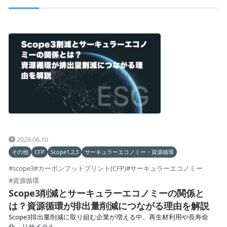
2026.06.10
その他
CFP
Scope1,2,3
サーキュラーエコノミー・資源循環
#scope3
#カーボンフットプリント(CFP)
#サーキュラーエコノミー
#資源循環
Scope3削減とサーキュラーエコノミーの関係と
は？資源循環が排出量削減につながる理由を解説
Scope3排出量削減に取り組む企業が増える中、再生材利用や長寿命
化、リサイクル...