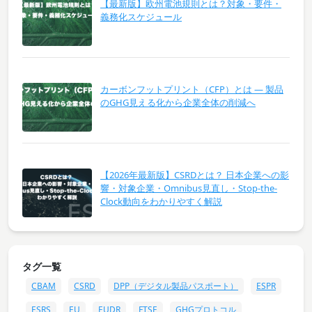
【最新版】欧州電池規則とは？対象・要件・
義務化スケジュール
カーボンフットプリント（CFP）とは ― 製品
のGHG見える化から企業全体の削減へ
【2026年最新版】CSRDとは？ 日本企業への影
響・対象企業・Omnibus見直し・Stop-the-
Clock動向をわかりやすく解説
タグ一覧
CBAM
CSRD
DPP（デジタル製品パスポート）
ESPR
ESRS
EU
EUDR
FTSE
GHGプロトコル