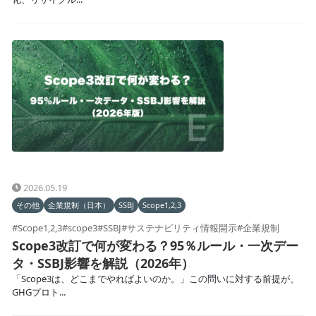
2026.05.19
その他
企業規制（日本）
SSBJ
Scope1,2,3
#Scope1,2,3
#scope3
#SSBJ
#サステナビリティ情報開示
#企業規制
Scope3改訂で何が変わる？95％ルール・一次デー
タ・SSBJ影響を解説（2026年）
「Scope3は、どこまでやればよいのか。」この問いに対する前提が、
GHGプロト...