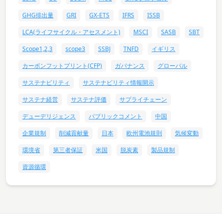
GHG排出量
GRI
GX-ETS
IFRS
ISSB
LCA(ライフサイクル・アセスメント)
MSCI
SASB
SBT
Scope1,2,3
scope3
SSBJ
TNFD
イギリス
カーボンフットプリント(CFP)
ガバナンス
グローバル
サステナビリティ
サステナビリティ情報開示
サステナ経営
サステナ評価
サプライチェーン
デューデリジェンス
パブリックコメント
中国
企業規制
削減貢献量
日本
欧州電池規則
気候変動
環境省
第三者保証
米国
脱炭素
製品規制
資源循環