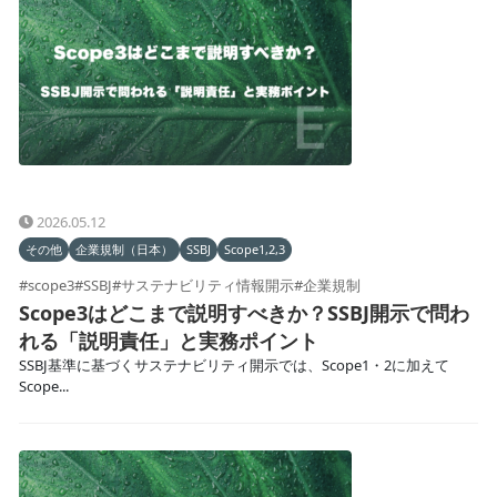
2026.05.12
その他
企業規制（日本）
SSBJ
Scope1,2,3
#scope3
#SSBJ
#サステナビリティ情報開示
#企業規制
Scope3はどこまで説明すべきか？SSBJ開示で問わ
れる「説明責任」と実務ポイント
SSBJ基準に基づくサステナビリティ開示では、Scope1・2に加えて
Scope...