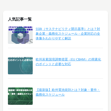
人気記事一覧
SSBJ（サステナビリティ開示基準）とは？対
象企業・義務化スケジュール・企業対応の全
体像をわかりやすく解説
欧州炭素国境調整措置（EU CBAM）の簡素化
のポイントと必要な対応
【最新版】欧州電池規則とは？対象・要件・
義務化スケジュール