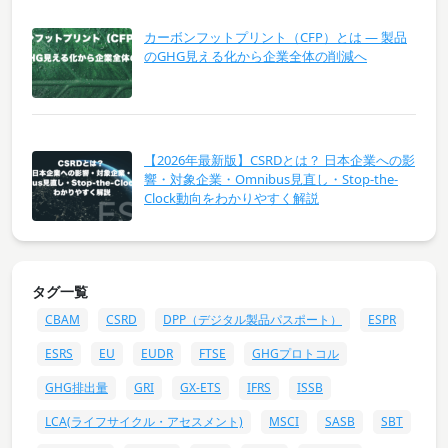
カーボンフットプリント（CFP）とは ― 製品
のGHG見える化から企業全体の削減へ
【2026年最新版】CSRDとは？ 日本企業への影
響・対象企業・Omnibus見直し・Stop-the-
Clock動向をわかりやすく解説
タグ一覧
CBAM
CSRD
DPP（デジタル製品パスポート）
ESPR
ESRS
EU
EUDR
FTSE
GHGプロトコル
GHG排出量
GRI
GX-ETS
IFRS
ISSB
LCA(ライフサイクル・アセスメント)
MSCI
SASB
SBT