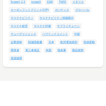
Scope1,2,3
scope3
SSBJ
TNFD
イギリス
カーボンフットプリント(CFP)
ガバナンス
グローバル
サステナビリティ
サステナビリティ情報開示
サステナ経営
サステナ評価
サプライチェーン
デューデリジェンス
パブリックコメント
中国
企業規制
削減貢献量
日本
欧州電池規則
気候変動
環境省
第三者保証
米国
脱炭素
製品規制
資源循環