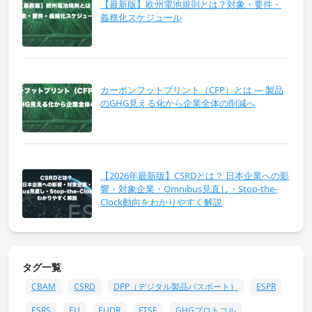
【最新版】欧州電池規則とは？対象・要件・
義務化スケジュール
カーボンフットプリント（CFP）とは ― 製品
のGHG見える化から企業全体の削減へ
【2026年最新版】CSRDとは？ 日本企業への影
響・対象企業・Omnibus見直し・Stop-the-
Clock動向をわかりやすく解説
タグ一覧
CBAM
CSRD
DPP（デジタル製品パスポート）
ESPR
ESRS
EU
EUDR
FTSE
GHGプロトコル