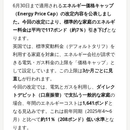
6月30日まで適用される
エネルギー価格キャップ
（Energy Price Cap）の改定内容を公表しまし
た。今回の改定により、標準的な家庭のエネルギ
ー料金は平均で117ポンド（約7％）引き下げ
とな
ります。
英国では、標準変動料金（デフォルトタリフ）を
利用する家庭を対象に、エネルギー会社が請求で
きる電気・ガス料金の上限を「価格キャップ」と
して設定しています。この上限は
3か月ごとに見
直し
が行われます。
今回の改定では、電気とガスを利用し、
ダイレク
トデビット（口座振替）で支払う一般的な家庭
の
場合、年間のエネルギーコストは
1,641ポンド
と
なる見込みです。これは前年同期（2025年4〜6
月）と比べて
約11％（208ポンド）低い水準
とな
ります。