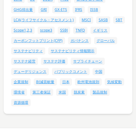
GHG排出量
GRI
GX-ETS
IFRS
ISSB
LCA(ライフサイクル・アセスメント)
MSCI
SASB
SBT
Scope1,2,3
scope3
SSBJ
TNFD
イギリス
カーボンフットプリント(CFP)
ガバナンス
グローバル
サステナビリティ
サステナビリティ情報開示
サステナ経営
サステナ評価
サプライチェーン
デューデリジェンス
パブリックコメント
中国
企業規制
削減貢献量
日本
欧州電池規則
気候変動
環境省
第三者保証
米国
脱炭素
製品規制
資源循環