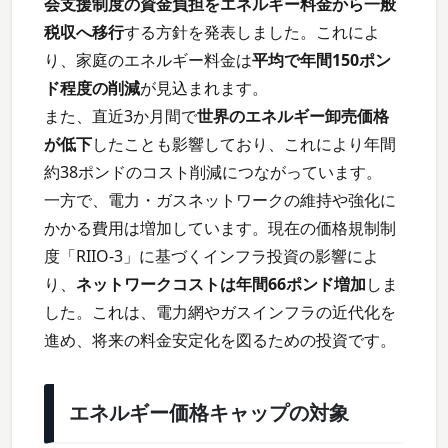
会支援制度の資金負担をエネルギー料金から一般
税収へ移行
する方針を発表しました。これによ
り、家庭のエネルギー料金は
平均で年間150ポン
ド程度の削減
が見込まれます。
また、直近3か月間で
世界のエネルギー卸売価格
が低下
したことも影響しており、これにより年間
約38ポンドのコスト削減につながっています。
一方で、電力・ガスネットワークの維持や強化に
かかる費用は増加しています。現在の価格規制制
度「RIIO-3」に基づくインフラ投資の影響によ
り、
ネットワークコストは年間66ポンド増加
しま
した。これは、電力網やガスインフラの近代化を
進め、将来の料金安定化を図るための投資です。
エネルギー価格キャップの対象