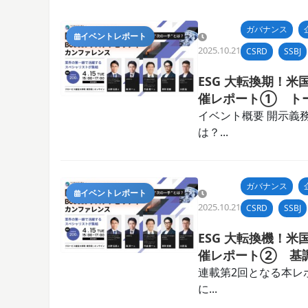
ガバナンス
イベントレポート
2025.10.21
CSRD
SSBJ
ESG 大転換期！米
催レポート① ト
イベント概要 開示義
は？...
ガバナンス
イベントレポート
2025.10.21
CSRD
SSBJ
ESG 大転換機！米
催レポート② 基
連載第2回となる本レ
に...