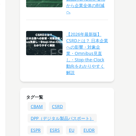
から企業全体の削減
へ
【2026年最新版】
CSRDとは？ 日本企業
への影響・対象企
業・Omnibus見直
し・Stop-the-Clock
動向をわかりやすく
解説
タグ一覧
CBAM
CSRD
DPP（デジタル製品パスポート）
ESPR
ESRS
EU
EUDR