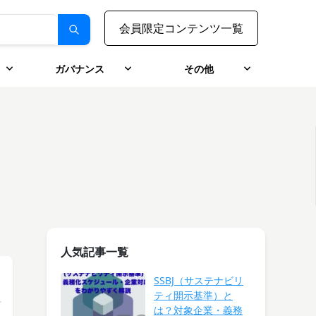
会員限定コンテンツ一覧
）
ガバナンス
その他
人気記事一覧
SSBJ（サステナビリ
ティ開示基準）と
は？対象企業・義務