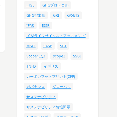
FTSE
GHGプロトコル
GHG排出量
GRI
GX-ETS
IFRS
ISSB
LCA(ライフサイクル・アセスメント)
MSCI
SASB
SBT
Scope1,2,3
scope3
SSBJ
TNFD
イギリス
カーボンフットプリント(CFP)
ガバナンス
グローバル
サステナビリティ
サステナビリティ情報開示