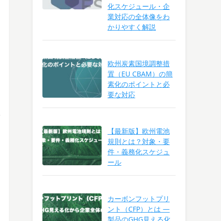
化スケジュール・企
業対応の全体像をわ
かりやすく解説
欧州炭素国境調整措
置（EU CBAM）の簡
素化のポイントと必
要な対応
【最新版】欧州電池
規則とは？対象・要
件・義務化スケジュ
ール
カーボンフットプリ
ント（CFP）とは ―
製品のGHG見える化