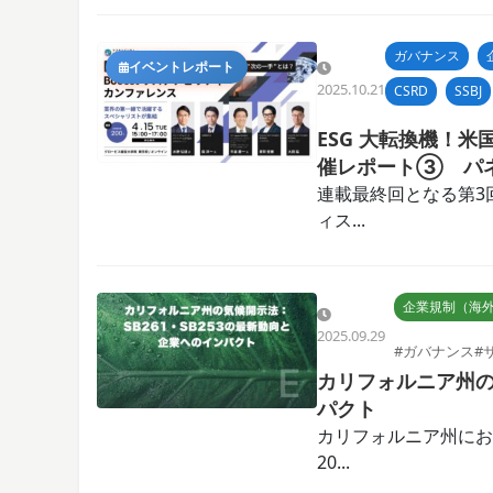
ガバナンス
イベントレポート
2025.10.21
CSRD
SSBJ
ESG 大転換機！米
催レポート③ パ
連載最終回となる第3
ィス...
企業規制（海
2025.09.29
#ガバナンス
#
カリフォルニア州の気
パクト
カリフォルニア州にお
20...