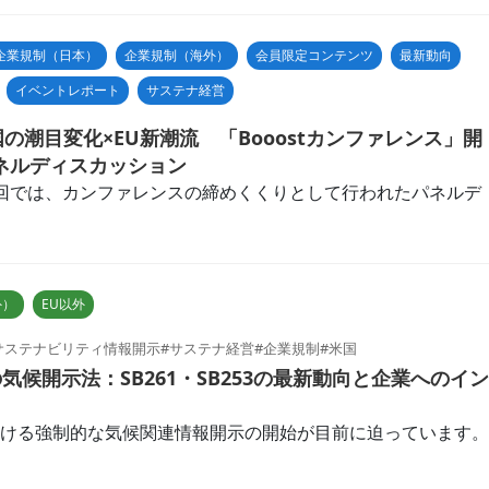
企業規制（日本）
企業規制（海外）
会員限定コンテンツ
最新動向
イベントレポート
サステナ経営
国の潮目変化×EU新潮流 「Booostカンファレンス」開
ネルディスカッション
回では、カンファレンスの締めくくりとして行われたパネルデ
外）
EU以外
サステナビリティ情報開示
#サステナ経営
#企業規制
#米国
候開示法：SB261・SB253の最新動向と企業へのイン
ける強制的な気候関連情報開示の開始が目前に迫っています。