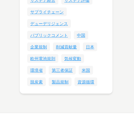
サステナ経営
サステナ評価
サプライチェーン
デューデリジェンス
パブリックコメント
中国
企業規制
削減貢献量
日本
欧州電池規則
気候変動
環境省
第三者保証
米国
脱炭素
製品規制
資源循環