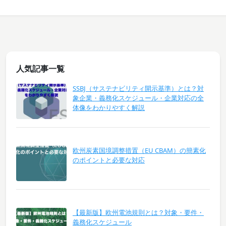
人気記事一覧
SSBJ（サステナビリティ開示基準）とは？対
象企業・義務化スケジュール・企業対応の全
体像をわかりやすく解説
欧州炭素国境調整措置（EU CBAM）の簡素化
のポイントと必要な対応
【最新版】欧州電池規則とは？対象・要件・
義務化スケジュール