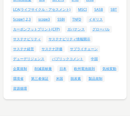
LCA(ライフサイクル・アセスメント)
MSCI
SASB
SBT
Scope1,2,3
scope3
SSBJ
TNFD
イギリス
カーボンフットプリント(CFP)
ガバナンス
グローバル
サステナビリティ
サステナビリティ情報開示
サステナ経営
サステナ評価
サプライチェーン
デューデリジェンス
パブリックコメント
中国
企業規制
削減貢献量
日本
欧州電池規則
気候変動
環境省
第三者保証
米国
脱炭素
製品規制
資源循環