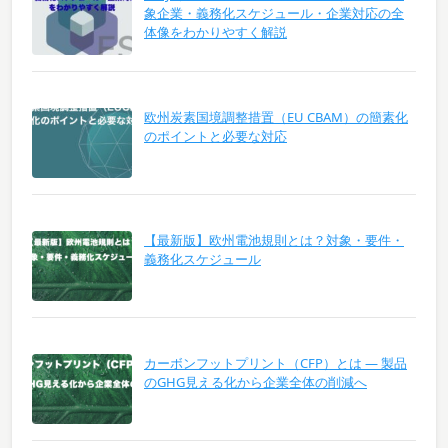
象企業・義務化スケジュール・企業対応の全
体像をわかりやすく解説
欧州炭素国境調整措置（EU CBAM）の簡素化
のポイントと必要な対応
【最新版】欧州電池規則とは？対象・要件・
義務化スケジュール
カーボンフットプリント（CFP）とは ― 製品
のGHG見える化から企業全体の削減へ