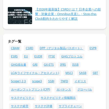
【2026年最新版】CSRDとは？ 日本企業への影
響・対象企業・Omnibus見直し・Stop-the-
Clock動向をわかりやすく解説
タグ一覧
CBAM
CSRD
DPP（デジタル製品パスポート）
ESPR
ESRS
EU
EUDR
FTSE
GHGプロトコル
GHG排出量
GRI
GX-ETS
IFRS
ISSB
LCA(ライフサイクル・アセスメント)
MSCI
SASB
SBT
Scope1,2,3
scope3
SSBJ
TNFD
イギリス
カーボンフットプリント(CFP)
ガバナンス
グローバル
サステナビリティ
サステナビリティ情報開示
サステナ経営
サステナ評価
サプライチェーン