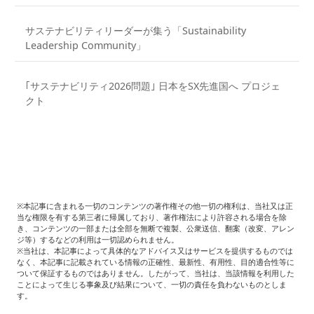
サステナビリティリーダーが集う「Sustainability
Leadership Community」
｢サステナビリティ2026問題｣ 日本をSX先進国へ プロジェ
クト
※本記事に含まれる一切のコンテンツの著作権その他一切の権利は、当社又は正
当な権限を有する第三者に帰属しており、著作権法により許容される場合を除
き、コンテンツの一部または全部を無断で複製、公衆送信、翻案（改変、アレン
ジ等）するなどの利用は一切認められません。
※当社は、本記事によって具体的なアドバイス又はサービスを提供するものでは
なく、本記事に記載されている情報の正確性、最新性、有用性、目的適合性等に
ついて保証するものではありません。したがって、当社は、当該情報を利用した
ことによって生じる事象及び結果について、一切の責任を負わないものとしま
す。