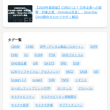
【2026年最新版】CSRDとは？ 日本企業への影
響・対象企業・Omnibus見直し・Stop-the-
Clock動向をわかりやすく解説
タグ一覧
CBAM
CSRD
DPP（デジタル製品パスポート）
ESPR
ESRS
EU
EUDR
FTSE
GHGプロトコル
GHG排出量
GRI
GX-ETS
IFRS
ISSB
LCA(ライフサイクル・アセスメント)
MSCI
SASB
SBT
Scope1,2,3
scope3
SSBJ
TNFD
イギリス
カーボンフットプリント(CFP)
ガバナンス
グローバル
サステナビリティ
サステナビリティ情報開示
サステナ経営
サステナ評価
サプライチェーン