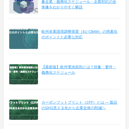
象企業・義務化スケジュール・企業対応の全
体像をわかりやすく解説
欧州炭素国境調整措置（EU CBAM）の簡素化
のポイントと必要な対応
【最新版】欧州電池規則とは？対象・要件・
義務化スケジュール
カーボンフットプリント（CFP）とは ― 製品
のGHG見える化から企業全体の削減へ