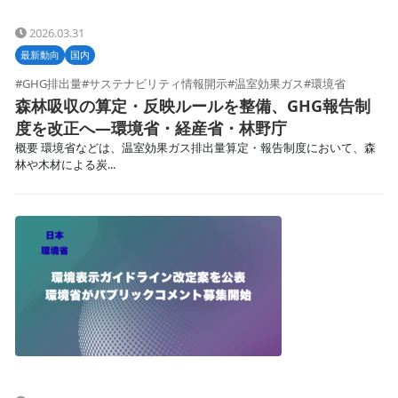
2026.03.31
最新動向
国内
#GHG排出量
#サステナビリティ情報開示
#温室効果ガス
#環境省
森林吸収の算定・反映ルールを整備、GHG報告制
度を改正へ—環境省・経産省・林野庁
概要 環境省などは、温室効果ガス排出量算定・報告制度において、森
林や木材による炭...